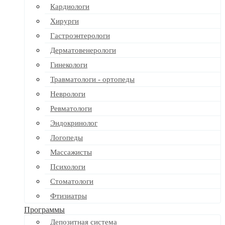
Кардиологи
Хирурги
Гастроэнтерологи
Дерматовенерологи
Гинекологи
Травматологи - ортопеды
Неврологи
Ревматологи
Эндокринолог
Логопеды
Массажисты
Психологи
Стоматологи
Фтизиатры
Программы
Депозитная система