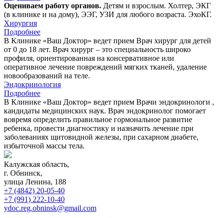
Оцениваем работу органов.
Детям и взрослым. Холтер, ЭКГ
(в клинике и на дому), ЭЭГ, УЗИ для любого возраста. ЭхоКГ.
Хирургия
Подробнее
В Клинике «Ваш Доктор» ведет прием Врач хирург для детей
от 0 до 18 лет. Врач хирург – это специальность широко
профиля, ориентированная на консервативное или
оперативное лечение повреждений мягких тканей, удаление
новообразований на теле.
Эндокринология
Подробнее
В Клинике «Ваш Доктор» ведет прием Врачи эндокринологи ,
кандидаты медицинских наук. Врач эндокринолог помогает
вовремя определить правильное гормональное развитие
ребенка, провести диагностику и назначить лечение при
заболеваниях щитовидной железы, при сахарном диабете,
избыточной массы тела.
Калужская область,
г. Обнинск,
улица Ленина, 188
+7 (4842) 20-05-40
+7 (991) 222-10-40
ydoc.reg.obninsk@gmail.com