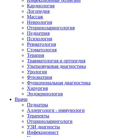
Инфекционные болнезни
Кардиология
Логопедия
Массаж
Неврология
Оториноларингология
Педиатрия
Психология
Ревматология
Стоматология
Терапия
Травматология и ортопедия
Ультразвуковая диагностика
Урология
Фтизиатрия
Функциональная диагностика
Хирургия
Эндокринология
Врачи
Педиатры
Аллергологи - иммунологи
Терапевты
Оториноларингологи
УЗИ диагносты
Инфекционист