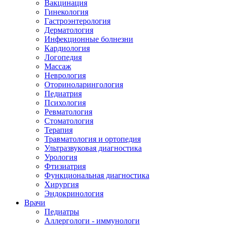
Вакцинация
Гинекология
Гастроэнтерология
Дерматология
Инфекционные болнезни
Кардиология
Логопедия
Массаж
Неврология
Оториноларингология
Педиатрия
Психология
Ревматология
Стоматология
Терапия
Травматология и ортопедия
Ультразвуковая диагностика
Урология
Фтизиатрия
Функциональная диагностика
Хирургия
Эндокринология
Врачи
Педиатры
Аллергологи - иммунологи