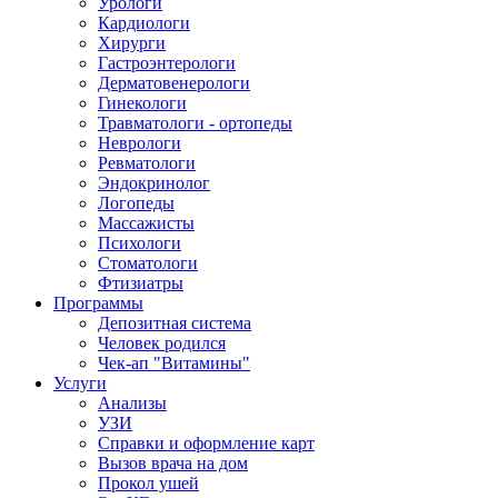
Урологи
Кардиологи
Хирурги
Гастроэнтерологи
Дерматовенерологи
Гинекологи
Травматологи - ортопеды
Неврологи
Ревматологи
Эндокринолог
Логопеды
Массажисты
Психологи
Стоматологи
Фтизиатры
Программы
Депозитная система
Человек родился
Чек-ап "Витамины"
Услуги
Анализы
УЗИ
Справки и оформление карт
Вызов врача на дом
Прокол ушей