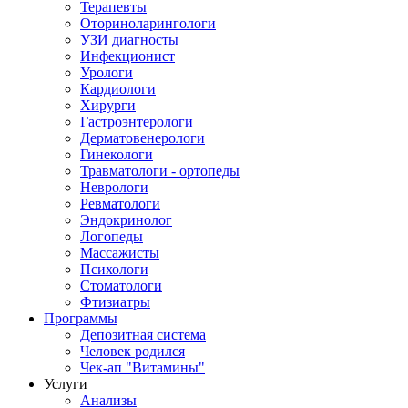
Терапевты
Оториноларингологи
УЗИ диагносты
Инфекционист
Урологи
Кардиологи
Хирурги
Гастроэнтерологи
Дерматовенерологи
Гинекологи
Травматологи - ортопеды
Неврологи
Ревматологи
Эндокринолог
Логопеды
Массажисты
Психологи
Стоматологи
Фтизиатры
Программы
Депозитная система
Человек родился
Чек-ап "Витамины"
Услуги
Анализы