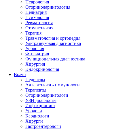
Неврология
Оториноларингология
Педиатрия
Психология
Ревматология
Стоматология
Терапия
Травматология и ортопедия
Ультразвуковая диагностика
Урология
Фтизиатрия
Функциональная диагностика
Хирургия
Эндокринология
Врачи
Педиатры
Аллергологи - иммунологи
Терапевты
Оториноларингологи
УЗИ диагносты
Инфекционист
Урологи
Кардиологи
Хирурги
Гастроэнтерологи