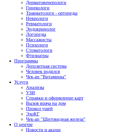
Дерматовенерологи
Гинекологи
Травматологи - ортопеды
Неврологи
Ревматологи
Эндокринолог
Логопеды
Массажисты
Психологи
Стоматологи
Фтизиатры
Программы
Депозитная система
Человек родился
Чек-ап "Витамины"
Услуги
Анализы
УЗИ
Справки и оформление карт
Вызов врача на дом
Прокол ушей
ЭхоКГ
Чек-ап "Щитовидная железа"
О центре
Новости и акции