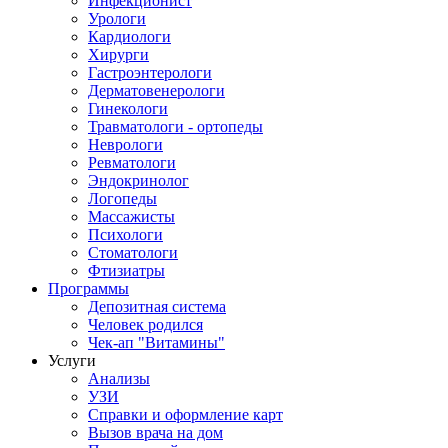
Инфекционист
Урологи
Кардиологи
Хирурги
Гастроэнтерологи
Дерматовенерологи
Гинекологи
Травматологи - ортопеды
Неврологи
Ревматологи
Эндокринолог
Логопеды
Массажисты
Психологи
Стоматологи
Фтизиатры
Программы
Депозитная система
Человек родился
Чек-ап "Витамины"
Услуги
Анализы
УЗИ
Справки и оформление карт
Вызов врача на дом