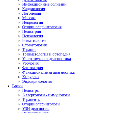
Инфекционные болнезни
Кардиология
Логопедия
Массаж
Неврология
Оториноларингология
Педиатрия
Психология
Ревматология
Стоматология
Терапия
Травматология и ортопедия
Ультразвуковая диагностика
Урология
Фтизиатрия
Функциональная диагностика
Хирургия
Эндокринология
Врачи
Педиатры
Аллергологи - иммунологи
Терапевты
Оториноларингологи
УЗИ диагносты